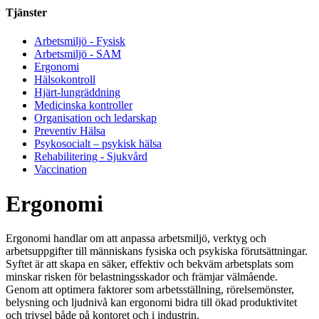
Tjänster
Arbetsmiljö - Fysisk
Arbetsmiljö - SAM
Ergonomi
Hälsokontroll
Hjärt-lungräddning
Medicinska kontroller
Organisation och ledarskap
Preventiv Hälsa
Psykosocialt – psykisk hälsa
Rehabilitering - Sjukvård
Vaccination
Ergonomi
Ergonomi handlar om att anpassa arbetsmiljö, verktyg och
arbetsuppgifter till människans fysiska och psykiska förutsättningar.
Syftet är att skapa en säker, effektiv och bekväm arbetsplats som
minskar risken för belastningsskador och främjar välmående.
Genom att optimera faktorer som arbetsställning, rörelsemönster,
belysning och ljudnivå kan ergonomi bidra till ökad produktivitet
och trivsel både på kontoret och i industrin.