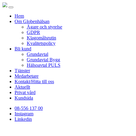
Hem
Om Globenhälsan
Ägare och styrelse
GDPR
Klagomålsrutin
Kvalitetspolicy
Bli kund
Grundavtal
Grundavtal Bygg
Hälsoavtal PULS
Tjänster
Medarbetare
Kontakt/Hitta till oss
Aktuellt
Privat vård
Kundsida
08-556 137 00
Instagram
Linkedin