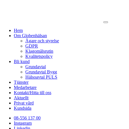
Hem
Om Globenhälsan
Ägare och styrelse
GDPR
Klagomålsrutin
Kvalitetspolicy
Bli kund
Grundavtal
Grundavtal Bygg
Hälsoavtal PULS
Tjänster
Medarbetare
Kontakt/Hitta till oss
Aktuellt
Privat vård
Kundsida
08-556 137 00
Instagram
Linkedin