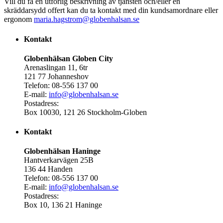
Vill du få en utförlig beskrivning av tjänsten och/eller en
skräddarsydd offert kan du ta kontakt med din kundsamordnare eller
ergonom
maria.hagstrom@globenhalsan.se
Kontakt
Globenhälsan Globen City
Arenaslingan 11, 6tr
121 77 Johanneshov
Telefon: 08-556 137 00
E-mail:
info@globenhalsan.se
Postadress:
Box 10030, 121 26 Stockholm-Globen
Kontakt
Globenhälsan Haninge
Hantverkarvägen 25B
136 44 Handen
Telefon: 08-556 137 00
E-mail:
info@globenhalsan.se
Postadress:
Box 10, 136 21 Haninge