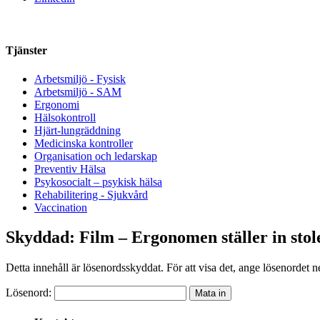
Tjänster
Arbetsmiljö - Fysisk
Arbetsmiljö - SAM
Ergonomi
Hälsokontroll
Hjärt-lungräddning
Medicinska kontroller
Organisation och ledarskap
Preventiv Hälsa
Psykosocialt – psykisk hälsa
Rehabilitering - Sjukvård
Vaccination
Skyddad: Film – Ergonomen ställer in stol
Detta innehåll är lösenordsskyddat. För att visa det, ange lösenordet 
Lösenord: