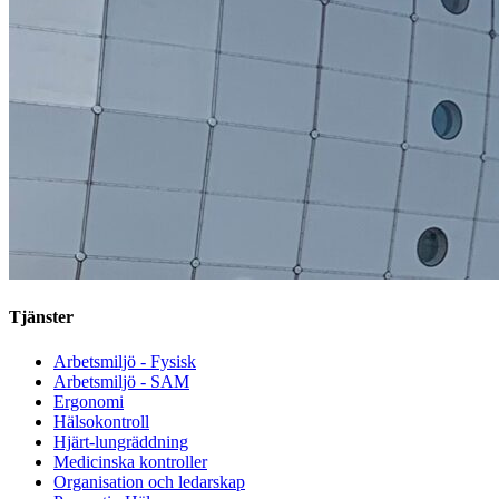
Tjänster
Arbetsmiljö - Fysisk
Arbetsmiljö - SAM
Ergonomi
Hälsokontroll
Hjärt-lungräddning
Medicinska kontroller
Organisation och ledarskap