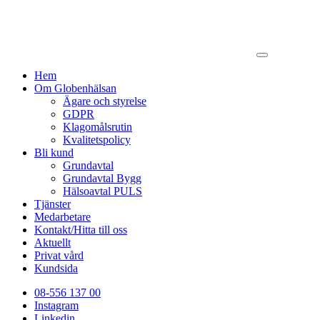
Hem
Om Globenhälsan
Ägare och styrelse
GDPR
Klagomålsrutin
Kvalitetspolicy
Bli kund
Grundavtal
Grundavtal Bygg
Hälsoavtal PULS
Tjänster
Medarbetare
Kontakt/Hitta till oss
Aktuellt
Privat vård
Kundsida
08-556 137 00
Instagram
Linkedin