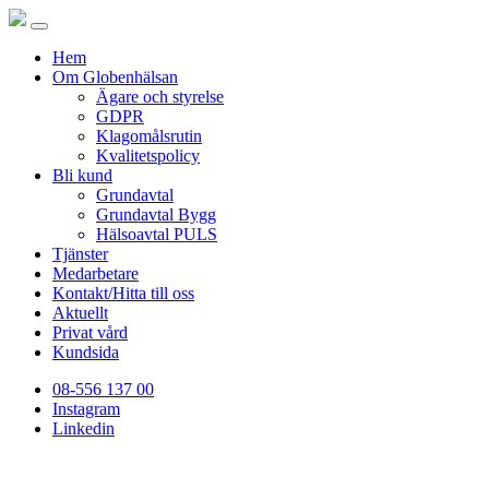
Hem
Om Globenhälsan
Ägare och styrelse
GDPR
Klagomålsrutin
Kvalitetspolicy
Bli kund
Grundavtal
Grundavtal Bygg
Hälsoavtal PULS
Tjänster
Medarbetare
Kontakt/Hitta till oss
Aktuellt
Privat vård
Kundsida
08-556 137 00
Instagram
Linkedin