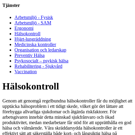
Tjänster
Arbetsmiljö - Fysisk
Arbetsmiljö - SAM
Ergonomi
Hälsokontroll
Hjärt-lungräddning
Medicinska kontroller
Organisation och ledarskap
Preventiv Hälsa
Psykosocialt – psykisk hälsa
Rehabilitering - Sjukvård
Vaccination
Hälsokontroll
Genom att genomgå regelbundna hälsokontroller får du möjlighet att
upptäcka hälsoproblem i ett tidigt skede, vilket gör det lättare att
förebygga allvarliga sjukdomar och åtgärda riskfaktorer. För
arbetsgivaren innebär detta minskad sjukfrånvaro och ökad
produktivitet, medan medarbetare får stöd för att upprätthålla en god
hälsa och välmående. Våra skräddarsydda hälsokontroller är ett
effektivt sätt att säkerställa både kort- och långsiktig hälsa på