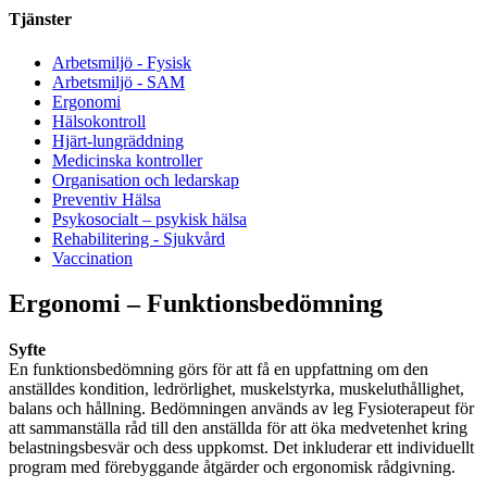
Tjänster
Arbetsmiljö - Fysisk
Arbetsmiljö - SAM
Ergonomi
Hälsokontroll
Hjärt-lungräddning
Medicinska kontroller
Organisation och ledarskap
Preventiv Hälsa
Psykosocialt – psykisk hälsa
Rehabilitering - Sjukvård
Vaccination
Ergonomi – Funktionsbedömning
Syfte
En funktionsbedömning görs för att få en uppfattning om den
anställdes kondition, ledrörlighet, muskelstyrka, muskeluthållighet,
balans och hållning. Bedömningen används av leg Fysioterapeut för
att sammanställa råd till den anställda för att öka medvetenhet kring
belastningsbesvär och dess uppkomst. Det inkluderar ett individuellt
program med förebyggande åtgärder och ergonomisk rådgivning.