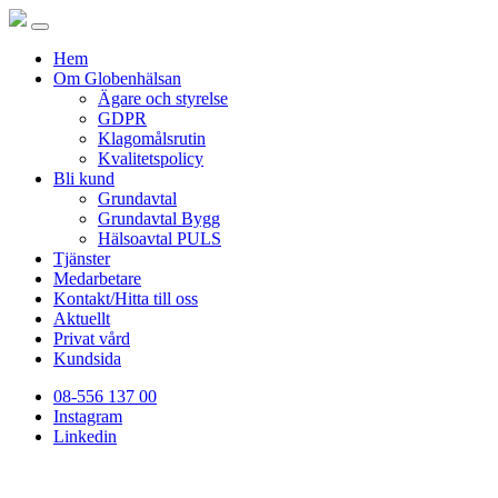
Hem
Om Globenhälsan
Ägare och styrelse
GDPR
Klagomålsrutin
Kvalitetspolicy
Bli kund
Grundavtal
Grundavtal Bygg
Hälsoavtal PULS
Tjänster
Medarbetare
Kontakt/Hitta till oss
Aktuellt
Privat vård
Kundsida
08-556 137 00
Instagram
Linkedin