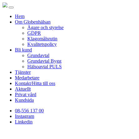
Hem
Om Globenhälsan
Ägare och styrelse
GDPR
Klagomålsrutin
Kvalitetspolicy
Bli kund
Grundavtal
Grundavtal Bygg
Hälsoavtal PULS
Tjänster
Medarbetare
Kontakt/Hitta till oss
Aktuellt
Privat vård
Kundsida
08-556 137 00
Instagram
Linkedin