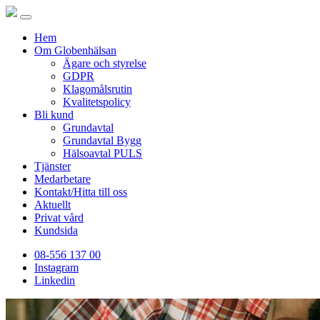
Hem
Om Globenhälsan
Ägare och styrelse
GDPR
Klagomålsrutin
Kvalitetspolicy
Bli kund
Grundavtal
Grundavtal Bygg
Hälsoavtal PULS
Tjänster
Medarbetare
Kontakt/Hitta till oss
Aktuellt
Privat vård
Kundsida
08-556 137 00
Instagram
Linkedin