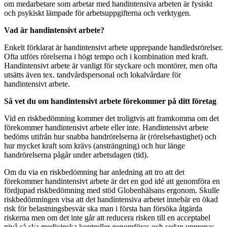
om medarbetare som arbetar med handintensiva arbeten är fysiskt
och psykiskt lämpade för arbetsuppgifterna och verktygen.
Vad är handintensivt arbete?
Enkelt förklarat är handintensivt arbete upprepande handledsrörelser.
Ofta utförs rörelserna i högt tempo och i kombination med kraft.
Handintensivt arbete är vanligt för styckare och montörer, men ofta
utsätts även tex. tandvårdspersonal och lokalvårdare för
handintensivt arbete.
Så vet du om handintensivt arbete förekommer på ditt företag
Vid en riskbedömning kommer det troligtvis att framkomma om det
förekommer handintensivt arbete eller inte. Handintensivt arbete
bedöms utifrån hur snabba handrörelserna är (rörelsehastighet) och
hur mycket kraft som krävs (ansträngning) och hur länge
handrörelserna pågår under arbetsdagen (tid).
Om du via en riskbedömning har anledning att tro att det
förekommer handintensivt arbete är det en god idé att genomföra en
fördjupad riskbedömning med stöd Globenhälsans ergonom. Skulle
riskbedömningen visa att det handintensiva arbetet innebär en ökad
risk för belastningsbesvär ska man i första han försöka åtgärda
riskerna men om det inte går att reducera risken till en acceptabel
nivå så ska medicinska kontroller genomföras och sedan upprepas