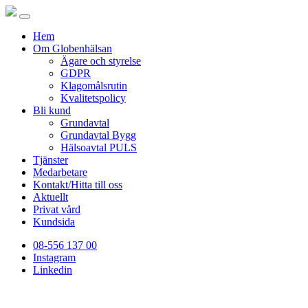
Hem
Om Globenhälsan
Ägare och styrelse
GDPR
Klagomålsrutin
Kvalitetspolicy
Bli kund
Grundavtal
Grundavtal Bygg
Hälsoavtal PULS
Tjänster
Medarbetare
Kontakt/Hitta till oss
Aktuellt
Privat vård
Kundsida
08-556 137 00
Instagram
Linkedin