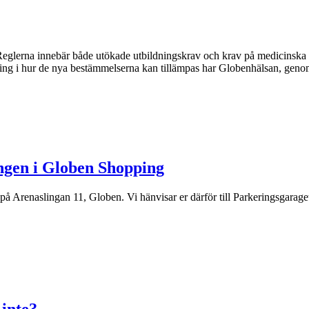
glerna innebär både utökade utbildningskrav och krav på medicinska kon
ning i hur de nya bestämmelserna kan tillämpas har Globenhälsan, geno
ingen i Globen Shopping
 på Arenaslingan 11, Globen. Vi hänvisar er därför till Parkeringsgaraget 