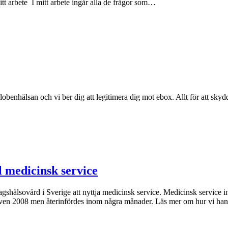
itt arbete I mitt arbete ingår alla de frågor som…
benhälsan och vi ber dig att legitimera dig mot ebox. Allt för att sky
l medicinsk service
gshälsovård i Sverige att nyttja medicinsk service. Medicinsk service inn
även 2008 men återinfördes inom några månader. Läs mer om hur vi ha