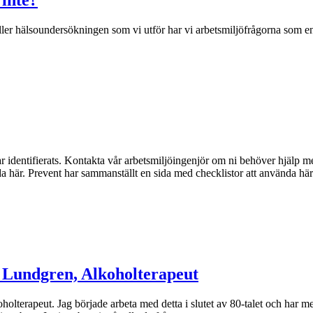
 inte?
er hälsoundersökningen som vi utför har vi arbetsmiljöfrågorna som en s
ar identifierats. Kontakta vår arbetsmiljöingenjör om ni behöver hjälp m
da här. Prevent har sammanställt en sida med checklistor att använda h
 Lundgren, Alkoholterapeut
lterapeut. Jag började arbeta med detta i slutet av 80-talet och har m