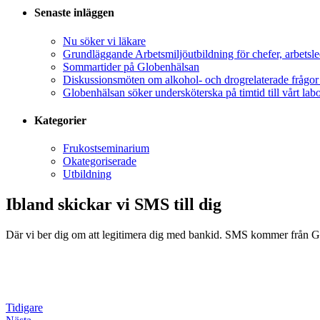
Senaste inläggen
Nu söker vi läkare
Grundläggande Arbetsmiljöutbildning för chefer, arbet
Sommartider på Globenhälsan
Diskussionsmöten om alkohol- och drogrelaterade frågor i
Globenhälsan söker undersköterska på timtid till vårt lab
Kategorier
Frukostseminarium
Okategoriserade
Utbildning
Ibland skickar vi SMS till dig
Där vi ber dig om att legitimera dig med bankid. SMS kommer från Glob
Tidigare