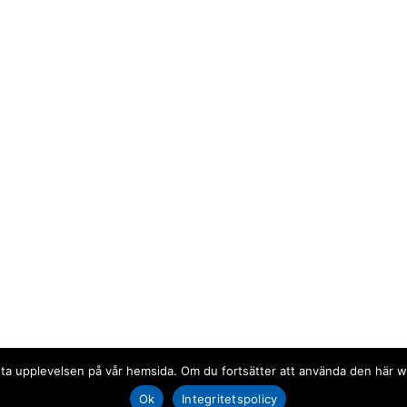
 bästa upplevelsen på vår hemsida. Om du fortsätter att använda den här
Ok
Integritetspolicy