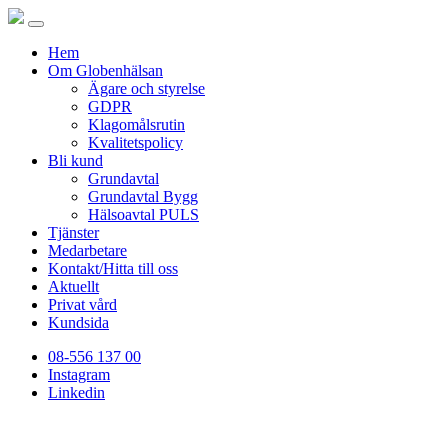
Hem
Om Globenhälsan
Ägare och styrelse
GDPR
Klagomålsrutin
Kvalitetspolicy
Bli kund
Grundavtal
Grundavtal Bygg
Hälsoavtal PULS
Tjänster
Medarbetare
Kontakt/Hitta till oss
Aktuellt
Privat vård
Kundsida
08-556 137 00
Instagram
Linkedin