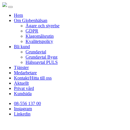
Hem
Om Globenhälsan
Ägare och styrelse
GDPR
Klagomålsrutin
Kvalitetspolicy
Bli kund
Grundavtal
Grundavtal Bygg
Hälsoavtal PULS
Tjänster
Medarbetare
Kontakt/Hitta till oss
Aktuellt
Privat vård
Kundsida
08-556 137 00
Instagram
Linkedin