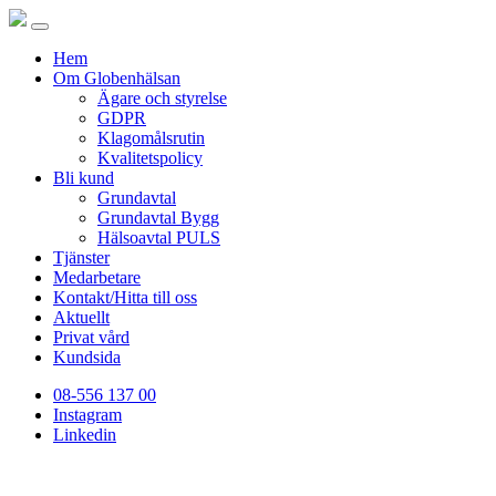
Hem
Om Globenhälsan
Ägare och styrelse
GDPR
Klagomålsrutin
Kvalitetspolicy
Bli kund
Grundavtal
Grundavtal Bygg
Hälsoavtal PULS
Tjänster
Medarbetare
Kontakt/Hitta till oss
Aktuellt
Privat vård
Kundsida
08-556 137 00
Instagram
Linkedin