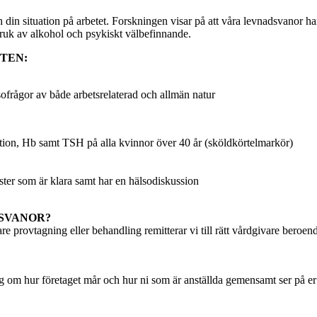
din situation på arbetet. Forskningen visar på att våra levnadsvanor ha
kbruk av alkohol och psykiskt välbefinnande.
FTEN:
lsofrågor av både arbetsrelaterad och allmän natur
ktion, Hb samt TSH på alla kvinnor över 40 år (sköldkörtelmarkör)
ster som är klara samt har en hälsodiskussion
SVANOR?
re provtagning eller behandling remitterar vi till rätt vårdgivare beroe
ing om hur företaget mår och hur ni som är anställda gemensamt ser på e