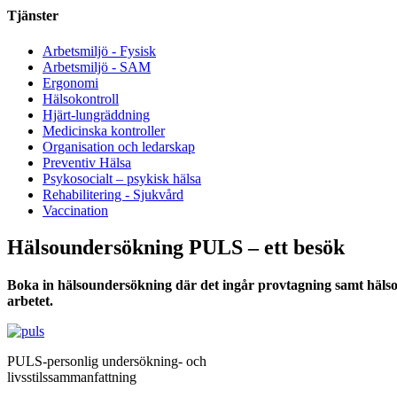
Tjänster
Arbetsmiljö - Fysisk
Arbetsmiljö - SAM
Ergonomi
Hälsokontroll
Hjärt-lungräddning
Medicinska kontroller
Organisation och ledarskap
Preventiv Hälsa
Psykosocialt – psykisk hälsa
Rehabilitering - Sjukvård
Vaccination
Hälsoundersökning PULS – ett besök
Boka in hälsoundersökning där det ingår provtagning samt hälsos
arbetet.
PULS-personlig undersökning- och
livsstilssammanfattning