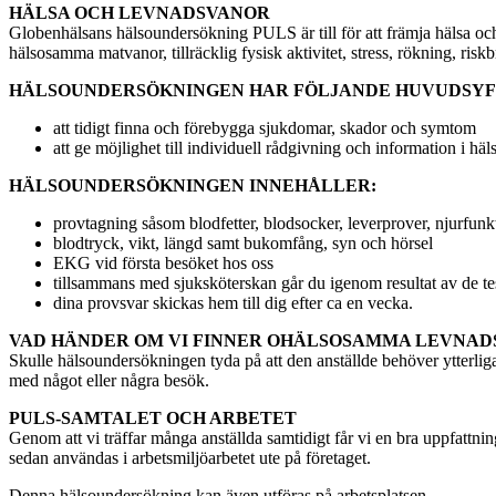
HÄLSA OCH LEVNADSVANOR
Globenhälsans hälsoundersökning PULS är till för att främja hälsa och 
hälsosamma matvanor, tillräcklig fysisk aktivitet, stress, rökning, ris
HÄLSOUNDERSÖKNINGEN HAR FÖLJANDE HUVUDSY
att tidigt finna och förebygga sjukdomar, skador och symtom
att ge möjlighet till individuell rådgivning och information i hä
HÄLSOUNDERSÖKNINGEN INNEHÅLLER:
provtagning såsom blodfetter, blodsocker, leverprover, njurfun
blodtryck, vikt, längd samt bukomfång, syn och hörsel
EKG vid första besöket hos oss
tillsammans med sjuksköterskan går du igenom resultat av de te
dina provsvar skickas hem till dig efter ca en vecka.
VAD HÄNDER OM VI FINNER OHÄLSOSAMMA LEVNAD
Skulle hälsoundersökningen tyda på att den anställde behöver ytterliga
med något eller några besök.
PULS-SAMTALET OCH ARBETET
Genom att vi träffar många anställda samtidigt får vi en bra uppfattn
sedan användas i arbetsmiljöarbetet ute på företaget.
Denna hälsoundersökning kan även utföras på arbetsplatsen.