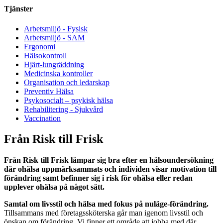
Tjänster
Arbetsmiljö - Fysisk
Arbetsmiljö - SAM
Ergonomi
Hälsokontroll
Hjärt-lungräddning
Medicinska kontroller
Organisation och ledarskap
Preventiv Hälsa
Psykosocialt – psykisk hälsa
Rehabilitering - Sjukvård
Vaccination
Från Risk till Frisk
Från Risk till Frisk lämpar sig bra efter en hälsoundersökning
där ohälsa uppmärksammats och individen visar motivation till
förändring samt befinner sig i risk för ohälsa eller redan
upplever ohälsa på något sätt.
Samtal om livsstil och hälsa med fokus på nuläge-förändring.
Tillsammans med företagssköterska går man igenom livsstil och
önskan om förändring. Vi finner ett område att jobba med där