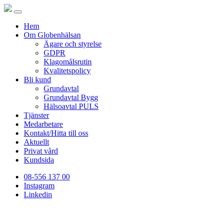
Hem
Om Globenhälsan
Ägare och styrelse
GDPR
Klagomålsrutin
Kvalitetspolicy
Bli kund
Grundavtal
Grundavtal Bygg
Hälsoavtal PULS
Tjänster
Medarbetare
Kontakt/Hitta till oss
Aktuellt
Privat vård
Kundsida
08-556 137 00
Instagram
Linkedin