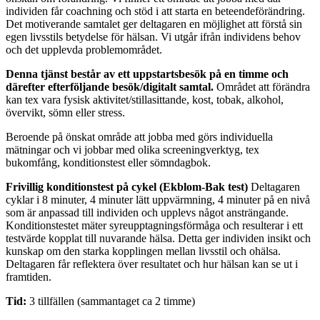
individen får coachning och stöd i att starta en beteendeförändring.
Det motiverande samtalet ger deltagaren en möjlighet att förstå sin
egen livsstils betydelse för hälsan. Vi utgår ifrån individens behov
och det upplevda problemområdet.
Denna tjänst består av ett uppstartsbesök på en timme och
därefter efterföljande besök/digitalt samtal.
Området att förändra
kan tex vara fysisk aktivitet/stillasittande, kost, tobak, alkohol,
övervikt, sömn eller stress.
Beroende på önskat område att jobba med görs individuella
mätningar och vi jobbar med olika screeningverktyg, tex
bukomfång, konditionstest eller sömndagbok.
Frivillig konditionstest på cykel (Ekblom-Bak test)
Deltagaren
cyklar i 8 minuter, 4 minuter lätt uppvärmning, 4 minuter på en nivå
som är anpassad till individen och upplevs något ansträngande.
Konditionstestet mäter syreupptagningsförmåga och resulterar i ett
testvärde kopplat till nuvarande hälsa. Detta ger individen insikt och
kunskap om den starka kopplingen mellan livsstil och ohälsa.
Deltagaren får reflektera över resultatet och hur hälsan kan se ut i
framtiden.
Tid:
3 tillfällen (sammantaget ca 2 timme)