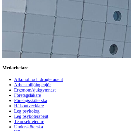
Medarbetare
Alkohol- och drogterapeut
Arbetsmiljöingenjör
Ergonom/sjukgymnast
Företagsläkare
Företagssköterska
Hälsoutvecklare
Leg psykolog
Leg psykoterapeut
Teamsekreterare
Undersköterska