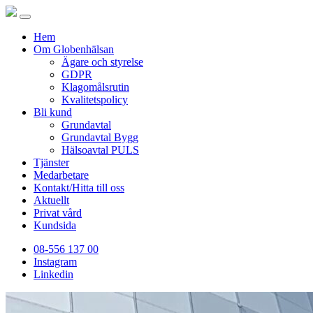
Hem
Om Globenhälsan
Ägare och styrelse
GDPR
Klagomålsrutin
Kvalitetspolicy
Bli kund
Grundavtal
Grundavtal Bygg
Hälsoavtal PULS
Tjänster
Medarbetare
Kontakt/Hitta till oss
Aktuellt
Privat vård
Kundsida
08-556 137 00
Instagram
Linkedin