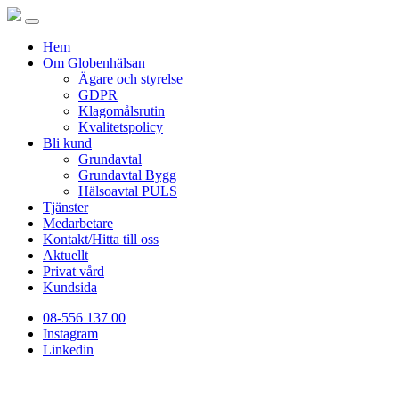
Hem
Om Globenhälsan
Ägare och styrelse
GDPR
Klagomålsrutin
Kvalitetspolicy
Bli kund
Grundavtal
Grundavtal Bygg
Hälsoavtal PULS
Tjänster
Medarbetare
Kontakt/Hitta till oss
Aktuellt
Privat vård
Kundsida
08-556 137 00
Instagram
Linkedin