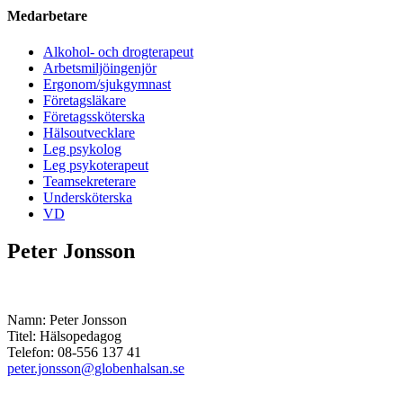
Medarbetare
Alkohol- och drogterapeut
Arbetsmiljöingenjör
Ergonom/sjukgymnast
Företagsläkare
Företagssköterska
Hälsoutvecklare
Leg psykolog
Leg psykoterapeut
Teamsekreterare
Undersköterska
VD
Peter Jonsson
Namn: Peter Jonsson
Titel: Hälsopedagog
Telefon: 08-556 137 41
peter.jonsson@globenhalsan.se