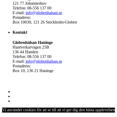
121 77 Johanneshov
Telefon: 08-556 137 00
E-mail:
info@globenhalsan.se
Postadress:
Box 10030, 121 26 Stockholm-Globen
Kontakt
Globenhälsan Haninge
Hantverkarvägen 25B
136 44 Handen
Telefon: 08-556 137 00
E-mail:
info@globenhalsan.se
Postadress:
Box 10, 136 21 Haninge
Vi använder cookies för att se till att vi ger dig den bästa upplevelsen
på vår hemsida. Om du fortsätter att använda den här webbplatsen