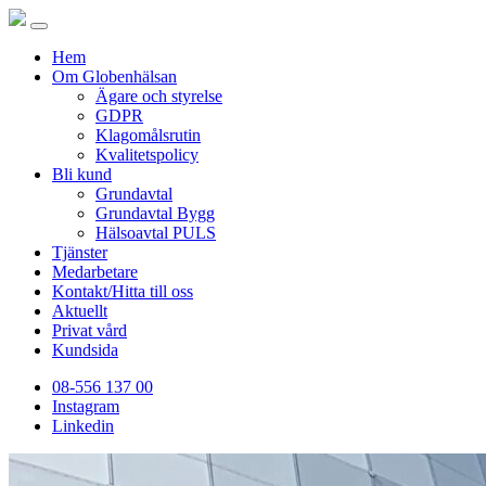
Hem
Om Globenhälsan
Ägare och styrelse
GDPR
Klagomålsrutin
Kvalitetspolicy
Bli kund
Grundavtal
Grundavtal Bygg
Hälsoavtal PULS
Tjänster
Medarbetare
Kontakt/Hitta till oss
Aktuellt
Privat vård
Kundsida
08-556 137 00
Instagram
Linkedin