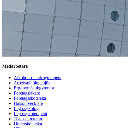
Medarbetare
Alkohol- och drogterapeut
Arbetsmiljöingenjör
Ergonom/sjukgymnast
Företagsläkare
Företagssköterska
Hälsoutvecklare
Leg psykolog
Leg psykoterapeut
Teamsekreterare
Undersköterska