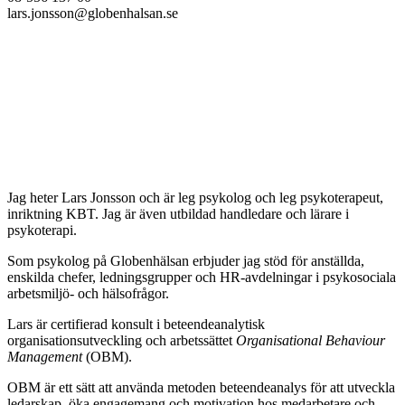
lars.jonsson@globenhalsan.se
Jag heter Lars Jonsson och är leg psykolog och leg psykoterapeut,
inriktning KBT. Jag är även utbildad handledare och lärare i
psykoterapi.
Som psykolog på Globenhälsan erbjuder jag stöd för anställda,
enskilda chefer, ledningsgrupper och HR-avdelningar i psykosociala
arbetsmiljö- och hälsofrågor.
Lars är certifierad konsult i beteendeanalytisk
organisationsutveckling och arbetssättet
Organisational Behaviour
Management
(OBM).
OBM är ett sätt att använda metoden beteendeanalys för att utveckla
ledarskap, öka engagemang och motivation hos medarbetare och