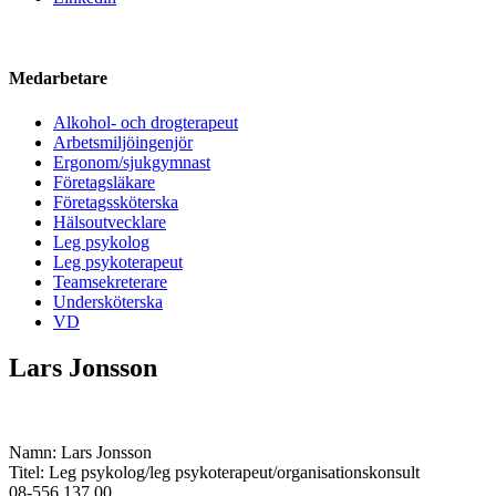
Medarbetare
Alkohol- och drogterapeut
Arbetsmiljöingenjör
Ergonom/sjukgymnast
Företagsläkare
Företagssköterska
Hälsoutvecklare
Leg psykolog
Leg psykoterapeut
Teamsekreterare
Undersköterska
VD
Lars Jonsson
Namn: Lars Jonsson
Titel: Leg psykolog/leg psykoterapeut/organisationskonsult
08-556 137 00