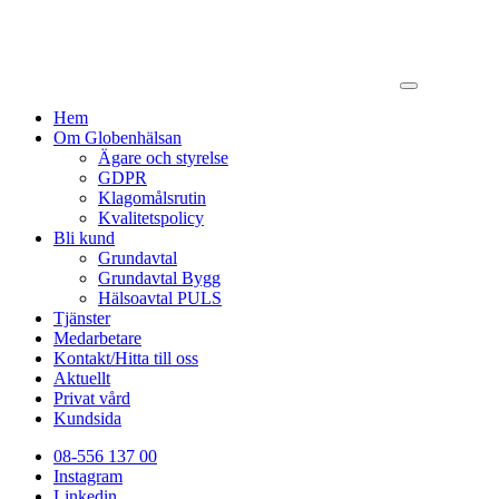
Hem
Om Globenhälsan
Ägare och styrelse
GDPR
Klagomålsrutin
Kvalitetspolicy
Bli kund
Grundavtal
Grundavtal Bygg
Hälsoavtal PULS
Tjänster
Medarbetare
Kontakt/Hitta till oss
Aktuellt
Privat vård
Kundsida
08-556 137 00
Instagram
Linkedin