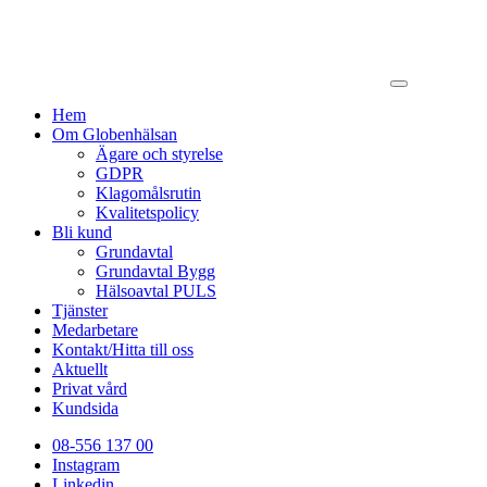
Hem
Om Globenhälsan
Ägare och styrelse
GDPR
Klagomålsrutin
Kvalitetspolicy
Bli kund
Grundavtal
Grundavtal Bygg
Hälsoavtal PULS
Tjänster
Medarbetare
Kontakt/Hitta till oss
Aktuellt
Privat vård
Kundsida
08-556 137 00
Instagram
Linkedin