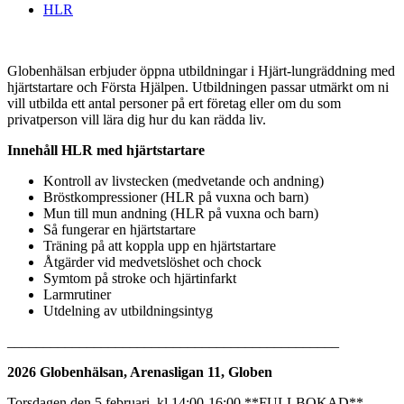
HLR
Globenhälsan erbjuder öppna utbildningar i Hjärt-lungräddning med
hjärtstartare och Första Hjälpen. Utbildningen passar utmärkt om ni
vill utbilda ett antal personer på ert företag eller om du som
privatperson vill lära dig hur du kan rädda liv.
Innehåll HLR med hjärtstartare
Kontroll av livstecken (medvetande och andning)
Bröstkompressioner (HLR på vuxna och barn)
Mun till mun andning (HLR på vuxna och barn)
Så fungerar en hjärtstartare
Träning på att koppla upp en hjärtstartare
Åtgärder vid medvetslöshet och chock
Symtom på stroke och hjärtinfarkt
Larmrutiner
Utdelning av utbildningsintyg
______________________________________________
2026 Globenhälsan, Arenasligan 11, Globen
Torsdagen den 5 februari kl 14:00-16:00 **FULLBOKAD**