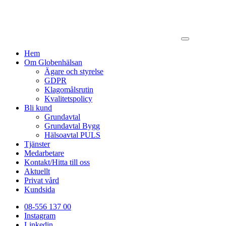
Hem
Om Globenhälsan
Ägare och styrelse
GDPR
Klagomålsrutin
Kvalitetspolicy
Bli kund
Grundavtal
Grundavtal Bygg
Hälsoavtal PULS
Tjänster
Medarbetare
Kontakt/Hitta till oss
Aktuellt
Privat vård
Kundsida
08-556 137 00
Instagram
Linkedin