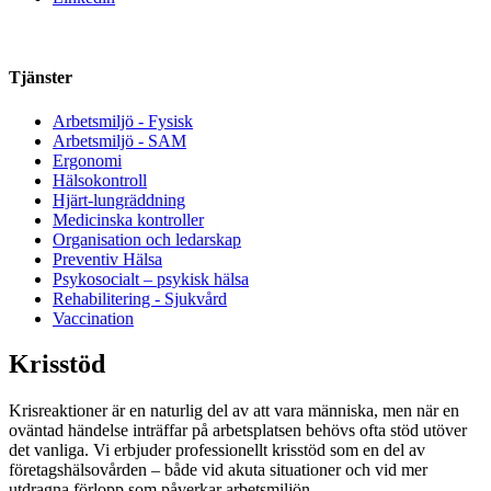
Tjänster
Arbetsmiljö - Fysisk
Arbetsmiljö - SAM
Ergonomi
Hälsokontroll
Hjärt-lungräddning
Medicinska kontroller
Organisation och ledarskap
Preventiv Hälsa
Psykosocialt – psykisk hälsa
Rehabilitering - Sjukvård
Vaccination
Krisstöd
Krisreaktioner är en naturlig del av att vara människa, men när en
oväntad händelse inträffar på arbetsplatsen behövs ofta stöd utöver
det vanliga. Vi erbjuder professionellt krisstöd som en del av
företagshälsovården – både vid akuta situationer och vid mer
utdragna förlopp som påverkar arbetsmiljön.