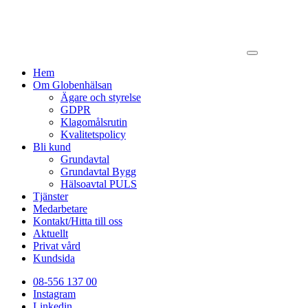
Hem
Om Globenhälsan
Ägare och styrelse
GDPR
Klagomålsrutin
Kvalitetspolicy
Bli kund
Grundavtal
Grundavtal Bygg
Hälsoavtal PULS
Tjänster
Medarbetare
Kontakt/Hitta till oss
Aktuellt
Privat vård
Kundsida
08-556 137 00
Instagram
Linkedin