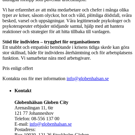
Vi har erfarenhet av att möta medarbetare och chefer i många olika
typer av kriser, såsom olyckor, hot och våld, plötsliga dödsfall, svåra
besked, varsel och uppsägningar. Våra legitimerade psykologer och
psykoterapeuter erbjuder stödjande samtal, hjälp med att hantera
reaktioner och strategier för att hitta tillbaka till vardagen.
Stöd för individen – trygghet för organisationen
Ett snabbt och empatiskt bemötande i krisens tidiga skede kan göra
stor skillnad, både för individens återhämtning och för arbetsplatsens
funktion. Vi samarbetar nära med arbetsgivare.
Pris enligt offert
Kontakta oss för mer information
info@globenhalsan.se
Kontakt
Globenhälsan Globen City
Arenaslingan 11, 6tr
121 77 Johanneshov
Telefon: 08-556 137 00
E-mail:
info@globenhalsan.se
Postadress:
Box 10030, 121 26 Stockholm-Globen