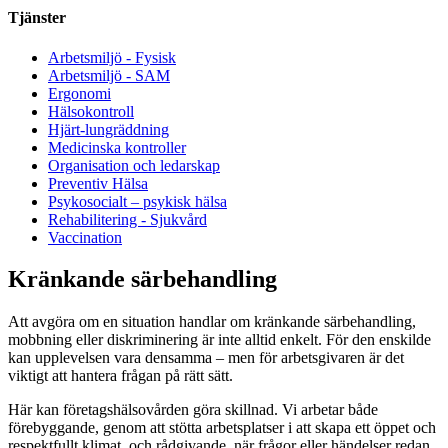
Tjänster
Arbetsmiljö - Fysisk
Arbetsmiljö - SAM
Ergonomi
Hälsokontroll
Hjärt-lungräddning
Medicinska kontroller
Organisation och ledarskap
Preventiv Hälsa
Psykosocialt – psykisk hälsa
Rehabilitering - Sjukvård
Vaccination
Kränkande särbehandling
Att avgöra om en situation handlar om kränkande särbehandling,
mobbning eller diskriminering är inte alltid enkelt. För den enskilde
kan upplevelsen vara densamma – men för arbetsgivaren är det
viktigt att hantera frågan på rätt sätt.
Här kan företagshälsovården göra skillnad. Vi arbetar både
förebyggande, genom att stötta arbetsplatser i att skapa ett öppet och
respektfullt klimat, och rådgivande, när frågor eller händelser redan