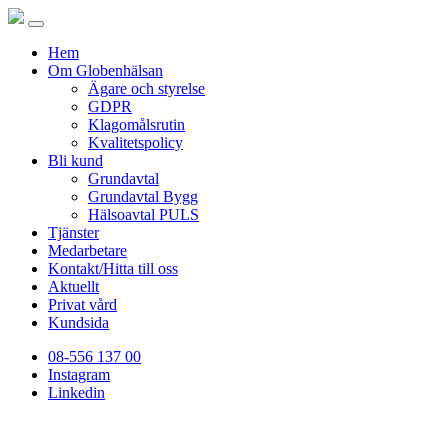
Hem
Om Globenhälsan
Ägare och styrelse
GDPR
Klagomålsrutin
Kvalitetspolicy
Bli kund
Grundavtal
Grundavtal Bygg
Hälsoavtal PULS
Tjänster
Medarbetare
Kontakt/Hitta till oss
Aktuellt
Privat vård
Kundsida
08-556 137 00
Instagram
Linkedin