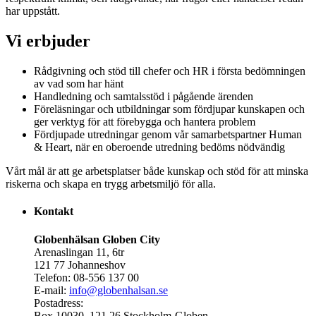
har uppstått.
Vi erbjuder
Rådgivning och stöd till chefer och HR i första bedömningen
av vad som har hänt
Handledning och samtalsstöd i pågående ärenden
Föreläsningar och utbildningar som fördjupar kunskapen och
ger verktyg för att förebygga och hantera problem
Fördjupade utredningar genom vår samarbetspartner Human
& Heart, när en oberoende utredning bedöms nödvändig
Vårt mål är att ge arbetsplatser både kunskap och stöd för att minska
riskerna och skapa en trygg arbetsmiljö för alla.
Kontakt
Globenhälsan Globen City
Arenaslingan 11, 6tr
121 77 Johanneshov
Telefon: 08-556 137 00
E-mail:
info@globenhalsan.se
Postadress:
Box 10030, 121 26 Stockholm-Globen