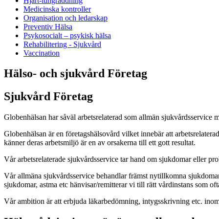
Hjärt-lungräddning
Medicinska kontroller
Organisation och ledarskap
Preventiv Hälsa
Psykosocialt – psykisk hälsa
Rehabilitering - Sjukvård
Vaccination
Hälso- och sjukvård Företag
Sjukvård Företag
Globenhälsan har såväl arbetsrelaterad som allmän sjukvårdsservice m
Globenhälsan är en företagshälsovård vilket innebär att arbetsrelaterad 
känner deras arbetsmiljö är en av orsakerna till ett gott resultat.
Vår arbetsrelaterade sjukvårdsservice tar hand om sjukdomar eller pro
Vår allmäna sjukvårdsservice behandlar främst nytillkomna sjukdomar,
sjukdomar, astma etc hänvisar/remitterar vi till rätt vårdinstans som of
Vår ambition är att erbjuda läkarbedömning, intygsskrivning etc. ino