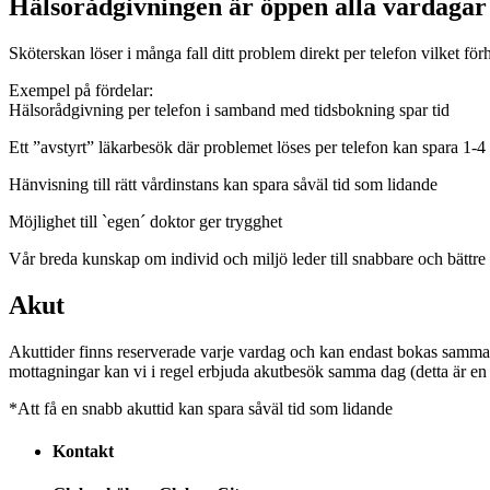
Hälsorådgivningen är öppen alla vardagar 
Sköterskan löser i många fall ditt problem direkt per telefon vilket för
Exempel på fördelar:
Hälsorådgivning per telefon i samband med tidsbokning spar tid
Ett ”avstyrt” läkarbesök där problemet löses per telefon kan spara 1-4 
Hänvisning till rätt vårdinstans kan spara såväl tid som lidande
Möjlighet till `egen´ doktor ger trygghet
Vår breda kunskap om individ och miljö leder till snabbare och bättre 
Akut
Akuttider finns reserverade varje vardag och kan endast bokas samma 
mottagningar kan vi i regel erbjuda akutbesök samma dag (detta är en m
*Att få en snabb akuttid kan spara såväl tid som lidande
Kontakt