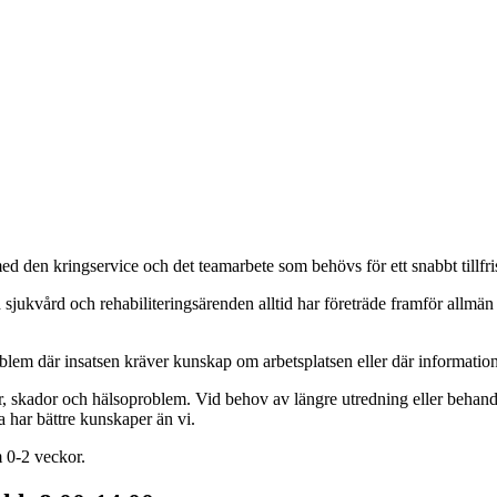
ed den kringservice och det teamarbete som behövs för ett snabbt tillfr
sjukvård och rehabiliteringsärenden alltid har företräde framför allmän sj
blem där insatsen kräver kunskap om arbetsplatsen eller där informatio
 skador och hälsoproblem. Vid behov av längre utredning eller behandl
ta har bättre kunskaper än vi.
m 0-2 veckor.