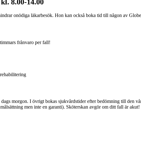
kl. 8.00-14.00
hindrar onödiga läkarbesök. Hon kan också boka tid till någon av Globenhä
timmars frånvaro per fall!
rehabilitering
dags morgon. I övrigt bokas sjukvårdstider efter bedömning till den vår
ålsättning men inte en garanti). Sköterskan avgör om ditt fall är akut!