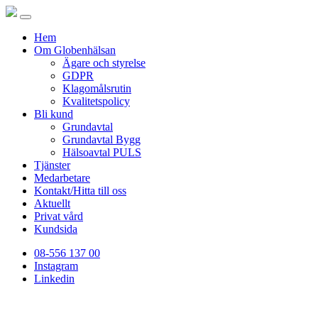
Hem
Om Globenhälsan
Ägare och styrelse
GDPR
Klagomålsrutin
Kvalitetspolicy
Bli kund
Grundavtal
Grundavtal Bygg
Hälsoavtal PULS
Tjänster
Medarbetare
Kontakt/Hitta till oss
Aktuellt
Privat vård
Kundsida
08-556 137 00
Instagram
Linkedin