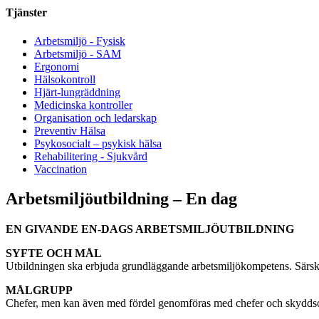
Tjänster
Arbetsmiljö - Fysisk
Arbetsmiljö - SAM
Ergonomi
Hälsokontroll
Hjärt-lungräddning
Medicinska kontroller
Organisation och ledarskap
Preventiv Hälsa
Psykosocialt – psykisk hälsa
Rehabilitering - Sjukvård
Vaccination
Arbetsmiljöutbildning – En dag
EN GIVANDE EN-DAGS ARBETSMILJÖUTBILDNING
SYFTE OCH MÅL
Utbildningen ska erbjuda grundläggande arbetsmiljökompetens. Särski
MÅLGRUPP
Chefer, men kan även med fördel genomföras med chefer och skydds