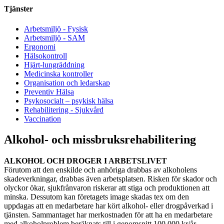
Tjänster
Arbetsmiljö - Fysisk
Arbetsmiljö - SAM
Ergonomi
Hälsokontroll
Hjärt-lungräddning
Medicinska kontroller
Organisation och ledarskap
Preventiv Hälsa
Psykosocialt – psykisk hälsa
Rehabilitering - Sjukvård
Vaccination
Alkohol- och missbruksrehabilitering
ALKOHOL OCH DROGER I ARBETSLIVET
Förutom att den enskilde och anhöriga drabbas av alkoholens
skadeverkningar, drabbas även arbetsplatsen. Risken för skador och
olyckor ökar, sjukfrånvaron riskerar att stiga och produktionen att
minska. Dessutom kan företagets image skadas tex om den
uppdagas att en medarbetare har kört alkohol- eller drogpåverkad i
tjänsten. Sammantaget har merkostnaden för att ha en medarbetare
med alkoholproblem beräknats till i genomsnitt 100 000 kr/år.