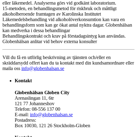
eller läkemedel. Analyserna görs vid godkänt laboratorium.
15-metoden, en behandlingsmetod för riskbruk och måttligt
alkoholberoende framtagen av Karolinska Institutet
Läkemedelsbehandling vid alkoholöverkonsumtion kan vara en
behandlingsform som kan ge ökat antal nyktra dagar. Globenhälsan
kan medverka i dessa behandlingar
Behandlingskontrakt och krav på förstadagsintyg kan användas.
Globenhälsan anlitar vid behov externa konsulter
Vill du få en utförlig beskrivning av tjänsten och/eller en
skräddarsydd offert kan du ta kontakt med din kundsamordnare eller
maila oss
info@globenhalsan.se
Kontakt
Globenhälsan Globen City
Arenaslingan 11, 6tr
121 77 Johanneshov
Telefon: 08-556 137 00
E-mail:
info@globenhalsan.se
Postadress:
Box 10030, 121 26 Stockholm-Globen