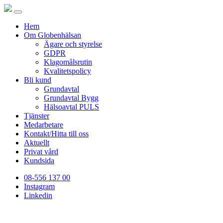
Hem
Om Globenhälsan
Ägare och styrelse
GDPR
Klagomålsrutin
Kvalitetspolicy
Bli kund
Grundavtal
Grundavtal Bygg
Hälsoavtal PULS
Tjänster
Medarbetare
Kontakt/Hitta till oss
Aktuellt
Privat vård
Kundsida
08-556 137 00
Instagram
Linkedin