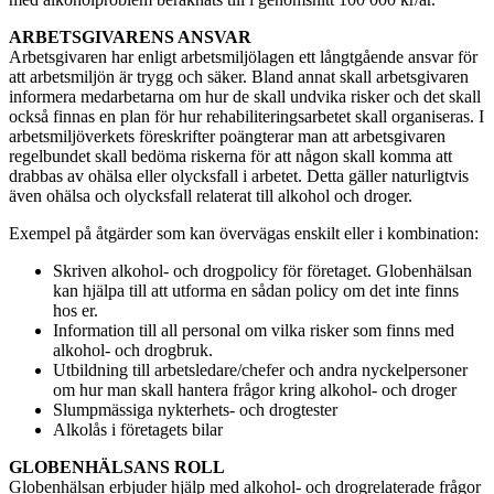
ARBETSGIVARENS ANSVAR
Arbetsgivaren har enligt arbetsmiljölagen ett långtgående ansvar för
att arbetsmiljön är trygg och säker. Bland annat skall arbetsgivaren
informera medarbetarna om hur de skall undvika risker och det skall
också finnas en plan för hur rehabiliteringsarbetet skall organiseras. I
arbetsmiljöverkets föreskrifter poängterar man att arbetsgivaren
regelbundet skall bedöma riskerna för att någon skall komma att
drabbas av ohälsa eller olycksfall i arbetet. Detta gäller naturligtvis
även ohälsa och olycksfall relaterat till alkohol och droger.
Exempel på åtgärder som kan övervägas enskilt eller i kombination:
Skriven alkohol- och drogpolicy för företaget. Globenhälsan
kan hjälpa till att utforma en sådan policy om det inte finns
hos er.
Information till all personal om vilka risker som finns med
alkohol- och drogbruk.
Utbildning till arbetsledare/chefer och andra nyckelpersoner
om hur man skall hantera frågor kring alkohol- och droger
Slumpmässiga nykterhets- och drogtester
Alkolås i företagets bilar
GLOBENHÄLSANS ROLL
Globenhälsan erbjuder hjälp med alkohol- och drogrelaterade frågor