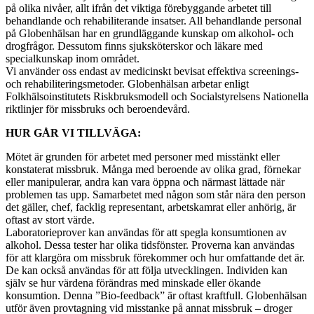
på olika nivåer, allt ifrån det viktiga förebyggande arbetet till
behandlande och rehabiliterande insatser. All behandlande personal
på Globenhälsan har en grundläggande kunskap om alkohol- och
drogfrågor. Dessutom finns sjuksköterskor och läkare med
specialkunskap inom området.
Vi använder oss endast av medicinskt bevisat effektiva screenings-
och rehabiliteringsmetoder. Globenhälsan arbetar enligt
Folkhälsoinstitutets Riskbruksmodell och Socialstyrelsens Nationella
riktlinjer för missbruks och beroendevård.
HUR GÅR VI TILLVÄGA:
Mötet är grunden för arbetet med personer med misstänkt eller
konstaterat missbruk. Många med beroende av olika grad, förnekar
eller manipulerar, andra kan vara öppna och närmast lättade när
problemen tas upp. Samarbetet med någon som står nära den person
det gäller, chef, facklig representant, arbetskamrat eller anhörig, är
oftast av stort värde.
Laboratorieprover kan användas för att spegla konsumtionen av
alkohol. Dessa tester har olika tidsfönster. Proverna kan användas
för att klargöra om missbruk förekommer och hur omfattande det är.
De kan också användas för att följa utvecklingen. Individen kan
själv se hur värdena förändras med minskade eller ökande
konsumtion. Denna ”Bio-feedback” är oftast kraftfull. Globenhälsan
utför även provtagning vid misstanke på annat missbruk – droger