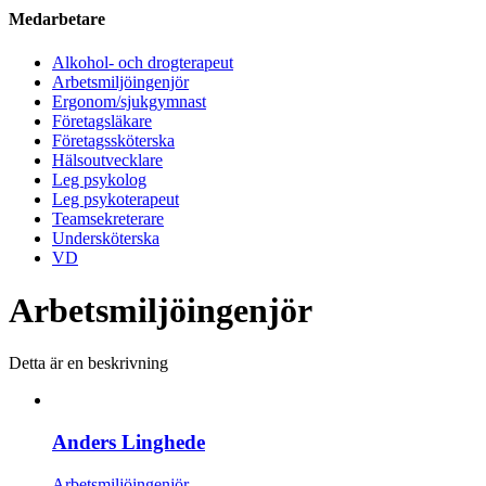
Medarbetare
Alkohol- och drogterapeut
Arbetsmiljöingenjör
Ergonom/sjukgymnast
Företagsläkare
Företagssköterska
Hälsoutvecklare
Leg psykolog
Leg psykoterapeut
Teamsekreterare
Undersköterska
VD
Arbetsmiljöingenjör
Detta är en beskrivning
Anders Linghede
Arbetsmiljöingenjör