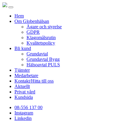
Hem
Om Globenhälsan
Ägare och styrelse
GDPR
Klagomålsrutin
Kvalitetspolicy
Bli kund
Grundavtal
Grundavtal Bygg
Hälsoavtal PULS
Tjänster
Medarbetare
Kontakt/Hitta till oss
Aktuellt
Privat vård
Kundsida
08-556 137 00
Instagram
Linkedin