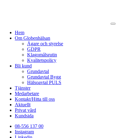
Hem
Om Globenhälsan
Ägare och styrelse
GDPR
Klagomålsrutin
Kvalitetspolicy
Bli kund
Grundavtal
Grundavtal Bygg
Hälsoavtal PULS
Tjänster
Medarbetare
Kontakt/Hitta till oss
Aktuellt
Privat vård
Kundsida
08-556 137 00
Instagram
Linkedin