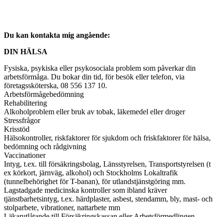
Du kan kontakta mig angående:
DIN HÄLSA
Fysiska, psykiska eller psykosociala problem som påverkar din
arbetsförmåga. Du bokar din tid, för besök eller telefon, via
företagssköterska, 08 556 137 10.
Arbetsförmågebedömning
Rehabilitering
Alkoholproblem eller bruk av tobak, läkemedel eller droger
Stressfrågor
Krisstöd
Hälsokontroller, riskfaktorer för sjukdom och friskfaktorer för hälsa,
bedömning och rådgivning
Vaccinationer
Intyg, t.ex. till försäkringsbolag, Länsstyrelsen, Transportstyrelsen (t
ex körkort, järnväg, alkohol) och Stockholms Lokaltrafik
(tunnelbehörighet för T-banan), för utlandstjänstgöring mm.
Lagstadgade medicinska kontroller som ibland kräver
tjänstbarhetsintyg, t.ex. härdplaster, asbest, stendamm, bly, mast- och
stolparbete, vibrationer, nattarbete mm
Läkarutlåtande till Försäkringskassan eller Arbetsförmedlingen