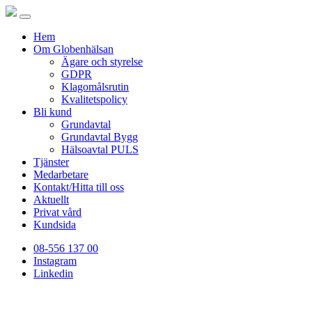
Hem
Om Globenhälsan
Ägare och styrelse
GDPR
Klagomålsrutin
Kvalitetspolicy
Bli kund
Grundavtal
Grundavtal Bygg
Hälsoavtal PULS
Tjänster
Medarbetare
Kontakt/Hitta till oss
Aktuellt
Privat vård
Kundsida
08-556 137 00
Instagram
Linkedin