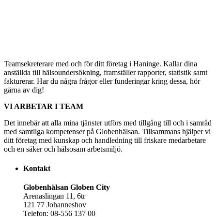
Teamsekreterare med och för ditt företag i Haninge. Kallar dina
anställda till hälsoundersökning, framställer rapporter, statistik samt
fakturerar. Har du några frågor eller funderingar kring dessa, hör
gärna av dig!
VI ARBETAR I TEAM
Det innebär att alla mina tjänster utförs med tillgång till och i samråd
med samtliga kompetenser på Globenhälsan. Tillsammans hjälper vi
ditt företag med kunskap och handledning till friskare medarbetare
och en säker och hälsosam arbetsmiljö.
Kontakt
Globenhälsan Globen City
Arenaslingan 11, 6tr
121 77 Johanneshov
Telefon: 08-556 137 00