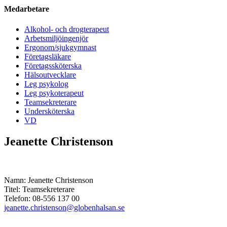
Medarbetare
Alkohol- och drogterapeut
Arbetsmiljöingenjör
Ergonom/sjukgymnast
Företagsläkare
Företagssköterska
Hälsoutvecklare
Leg psykolog
Leg psykoterapeut
Teamsekreterare
Undersköterska
VD
Jeanette Christenson
Namn: Jeanette Christenson
Titel: Teamsekreterare
Telefon: 08-556 137 00
jeanette.christenson@globenhalsan.se