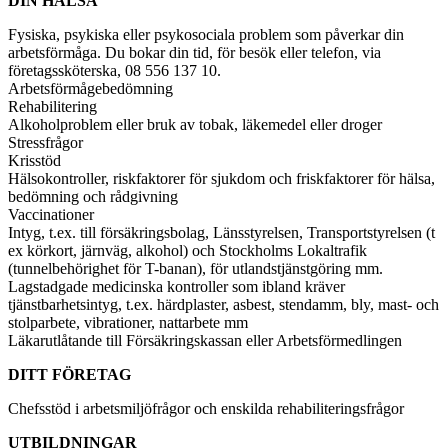
DIN HÄLSA
Fysiska, psykiska eller psykosociala problem som påverkar din
arbetsförmåga. Du bokar din tid, för besök eller telefon, via
företagssköterska, 08 556 137 10.
Arbetsförmågebedömning
Rehabilitering
Alkoholproblem eller bruk av tobak, läkemedel eller droger
Stressfrågor
Krisstöd
Hälsokontroller, riskfaktorer för sjukdom och friskfaktorer för hälsa,
bedömning och rådgivning
Vaccinationer
Intyg, t.ex. till försäkringsbolag, Länsstyrelsen, Transportstyrelsen (t
ex körkort, järnväg, alkohol) och Stockholms Lokaltrafik
(tunnelbehörighet för T-banan), för utlandstjänstgöring mm.
Lagstadgade medicinska kontroller som ibland kräver
tjänstbarhetsintyg, t.ex. härdplaster, asbest, stendamm, bly, mast- och
stolparbete, vibrationer, nattarbete mm
Läkarutlåtande till Försäkringskassan eller Arbetsförmedlingen
DITT FÖRETAG
Chefsstöd i arbetsmiljöfrågor och enskilda rehabiliteringsfrågor
UTBILDNINGAR