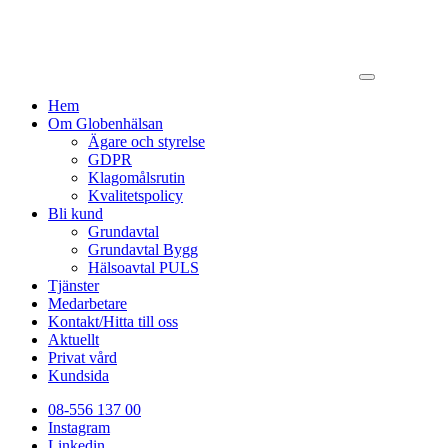
Hem
Om Globenhälsan
Ägare och styrelse
GDPR
Klagomålsrutin
Kvalitetspolicy
Bli kund
Grundavtal
Grundavtal Bygg
Hälsoavtal PULS
Tjänster
Medarbetare
Kontakt/Hitta till oss
Aktuellt
Privat vård
Kundsida
08-556 137 00
Instagram
Linkedin