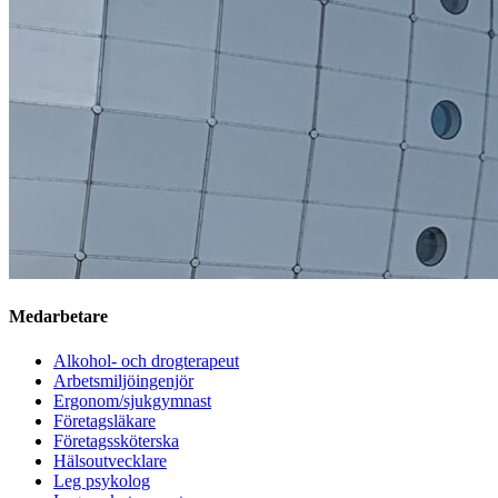
Medarbetare
Alkohol- och drogterapeut
Arbetsmiljöingenjör
Ergonom/sjukgymnast
Företagsläkare
Företagssköterska
Hälsoutvecklare
Leg psykolog