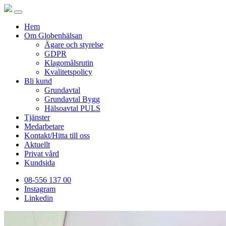
Hem
Om Globenhälsan
Ägare och styrelse
GDPR
Klagomålsrutin
Kvalitetspolicy
Bli kund
Grundavtal
Grundavtal Bygg
Hälsoavtal PULS
Tjänster
Medarbetare
Kontakt/Hitta till oss
Aktuellt
Privat vård
Kundsida
08-556 137 00
Instagram
Linkedin