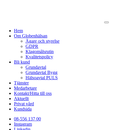
Hem
Om Globenhälsan
Ägare och styrelse
GDPR
Klagomålsrutin
Kvalitetspolicy
Bli kund
Grundavtal
Grundavtal Bygg
Hälsoavtal PULS
Tjänster
Medarbetare
Kontakt/Hitta till oss
Aktuellt
Privat vård
Kundsida
08-556 137 00
Instagram
Linkedin