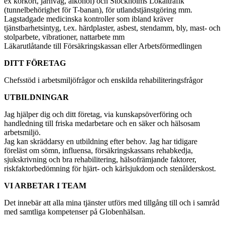
ex körkort, järnväg, alkohol) och Stockholms Lokaltrafik
(tunnelbehörighet för T-banan), för utlandstjänstgöring mm.
Lagstadgade medicinska kontroller som ibland kräver
tjänstbarhetsintyg, t.ex. härdplaster, asbest, stendamm, bly, mast- och
stolparbete, vibrationer, nattarbete mm
Läkarutlåtande till Försäkringskassan eller Arbetsförmedlingen
DITT FÖRETAG
Chefsstöd i arbetsmiljöfrågor och enskilda rehabiliteringsfrågor
UTBILDNINGAR
Jag hjälper dig och ditt företag, via kunskapsöverföring och
handledning till friska medarbetare och en säker och hälsosam
arbetsmiljö.
Jag kan skräddarsy en utbildning efter behov. Jag har tidigare
föreläst om sömn, influensa, försäkringskassans rehabkedja,
sjukskrivning och bra rehabilitering, hälsofrämjande faktorer,
riskfaktorbedömning för hjärt- och kärlsjukdom och stenålderskost.
VI ARBETAR I TEAM
Det innebär att alla mina tjänster utförs med tillgång till och i samråd
med samtliga kompetenser på Globenhälsan.