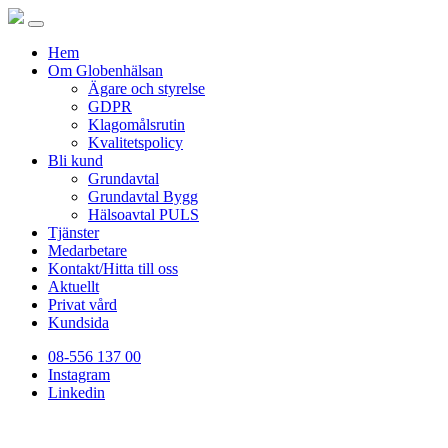
Hem
Om Globenhälsan
Ägare och styrelse
GDPR
Klagomålsrutin
Kvalitetspolicy
Bli kund
Grundavtal
Grundavtal Bygg
Hälsoavtal PULS
Tjänster
Medarbetare
Kontakt/Hitta till oss
Aktuellt
Privat vård
Kundsida
08-556 137 00
Instagram
Linkedin