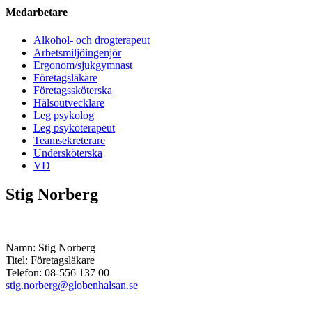
Medarbetare
Alkohol- och drogterapeut
Arbetsmiljöingenjör
Ergonom/sjukgymnast
Företagsläkare
Företagssköterska
Hälsoutvecklare
Leg psykolog
Leg psykoterapeut
Teamsekreterare
Undersköterska
VD
Stig Norberg
Namn: Stig Norberg
Titel: Företagsläkare
Telefon: 08-556 137 00
stig.norberg@globenhalsan.se