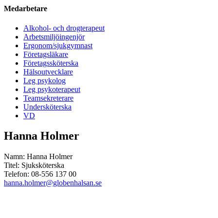
Medarbetare
Alkohol- och drogterapeut
Arbetsmiljöingenjör
Ergonom/sjukgymnast
Företagsläkare
Företagssköterska
Hälsoutvecklare
Leg psykolog
Leg psykoterapeut
Teamsekreterare
Undersköterska
VD
Hanna Holmer
Namn: Hanna Holmer
Titel: Sjuksköterska
Telefon: 08-556 137 00
hanna.holmer@globenhalsan.se