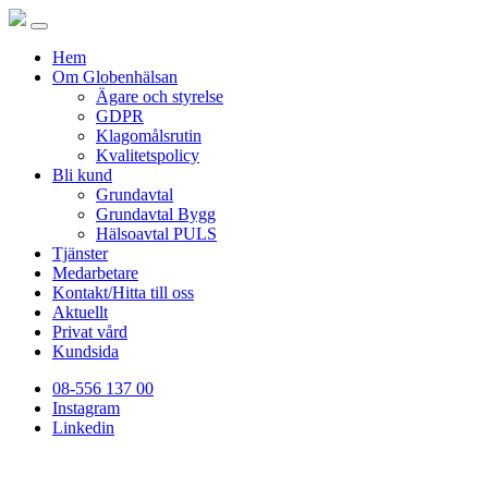
Hem
Om Globenhälsan
Ägare och styrelse
GDPR
Klagomålsrutin
Kvalitetspolicy
Bli kund
Grundavtal
Grundavtal Bygg
Hälsoavtal PULS
Tjänster
Medarbetare
Kontakt/Hitta till oss
Aktuellt
Privat vård
Kundsida
08-556 137 00
Instagram
Linkedin